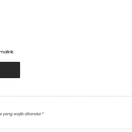
malink
.
s yang wajib ditandai
*