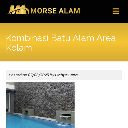
Skip
to
content
Kombinasi Batu Alam Area
Kolam
Posted on
07/03/2025
by
Cahya Sena