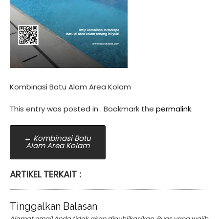
Kombinasi Batu Alam Area Kolam
This entry was posted in . Bookmark the
permalink
.
Post
←
Kombinasi Batu
Alam Area Kolam
navigation
ARTIKEL TERKAIT :
Tinggalkan Balasan
Alamat email Anda tidak akan dipublikasikan.
Ruas yang wajib