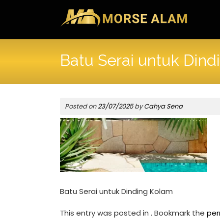
Skip
to
content
Batu Serai untuk Dind
Posted on
23/07/2025
by
Cahya Sena
Batu Serai untuk Dinding Kolam
This entry was posted in . Bookmark the
per