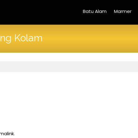
Batu Alam
Marmer
ing Kolam
malink
.