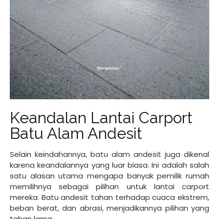
Keandalan Lantai Carport
Batu Alam Andesit
Selain keindahannya, batu alam andesit juga dikenal
karena keandalannya yang luar biasa. Ini adalah salah
satu alasan utama mengapa banyak pemilik rumah
memilihnya sebagai pilihan untuk lantai carport
mereka. Batu andesit tahan terhadap cuaca ekstrem,
beban berat, dan abrasi, menjadikannya pilihan yang
tahan lama.