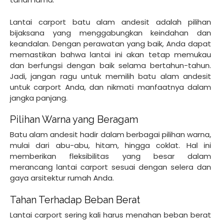
Lantai carport batu alam andesit adalah pilihan
bijaksana yang menggabungkan keindahan dan
keandalan. Dengan perawatan yang baik, Anda dapat
memastikan bahwa lantai ini akan tetap memukau
dan berfungsi dengan baik selama bertahun-tahun.
Jadi, jangan ragu untuk memilih batu alam andesit
untuk carport Anda, dan nikmati manfaatnya dalam
jangka panjang.
Pilihan Warna yang Beragam
Batu alam andesit hadir dalam berbagai pilihan warna,
mulai dari abu-abu, hitam, hingga coklat. Hal ini
memberikan fleksibilitas yang besar dalam
merancang lantai carport sesuai dengan selera dan
gaya arsitektur rumah Anda.
Tahan Terhadap Beban Berat
Lantai carport sering kali harus menahan beban berat