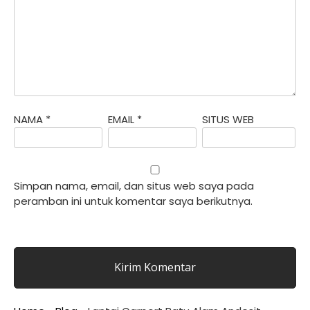
NAMA
*
EMAIL
*
SITUS WEB
Simpan nama, email, dan situs web saya pada
peramban ini untuk komentar saya berikutnya.