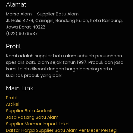
Alamat
Morse Alam – Supplier Batu Alam
Jl. Holis 427B, Caringin, Bandung Kulon, Kota Bandung,
Jawa Barat 40222
(022) 6076537
Profil
Kami adalah supplier batu alam sebuah perusahaan
spesialis batu alam sejak tahun 1997. Produk dan jasa
kami telah dikenal dengan harga bersaing serta
kualitas produk yang baik.
Main Link
Profil
Artikel
Supplier Batu Andesit
Jasa Pasang Batu Alam
Supplier Marmer Import Lokal
Daftar Harga Supplier Batu Alam Per Meter Persegi