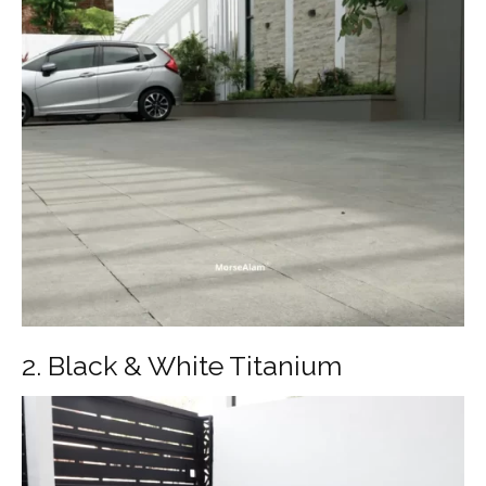
2. Black & White Titanium