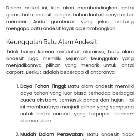
Dalam artikel ini, kita akan membandingkan lantai
garasi batu andesit dengan bahan lantai lainnya untuk
memberi Anda gambaran yang jelas tentang
mengapa batu andesit layak dipertimbangkan.
Keunggulan Batu Alam Andesit
Tidak hanya karena keindahan alaminya, batu alam
andesit juga memiliki sejumlah keunggulan yang
menjadikannya pilihan yang menarik untuk lantai
carport. Berikut adalah beberapa di antaranya:
Daya Tahan Tinggi:
Batu alam andesit memiliki
daya tahan yang luar biasa terhadap berbagai
cuaca ekstrem, termasuk panas dan hujan. Hal
ini membuatnya menjadi pilihan yang sempurna
untuk lantai carport yang terpapar elemen-
elemen alam.
Mudah Dalam Perawatan
: Batu andesit tidak