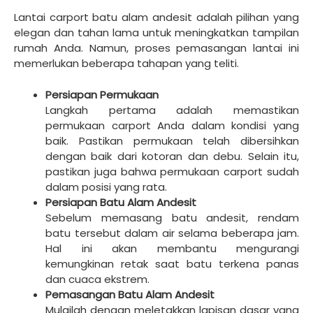
Lantai carport batu alam andesit adalah pilihan yang
elegan dan tahan lama untuk meningkatkan tampilan
rumah Anda. Namun, proses pemasangan lantai ini
memerlukan beberapa tahapan yang teliti.
Persiapan Permukaan
Langkah pertama adalah memastikan
permukaan carport Anda dalam kondisi yang
baik. Pastikan permukaan telah dibersihkan
dengan baik dari kotoran dan debu. Selain itu,
pastikan juga bahwa permukaan carport sudah
dalam posisi yang rata.
Persiapan Batu Alam Andesit
Sebelum memasang batu andesit, rendam
batu tersebut dalam air selama beberapa jam.
Hal ini akan membantu mengurangi
kemungkinan retak saat batu terkena panas
dan cuaca ekstrem.
Pemasangan Batu Alam Andesit
Mulailah dengan meletakkan lapisan dasar yang