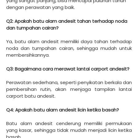
yang sangat panjang, bisa mencapai puluhan tahun
dengan perawatan yang baik.
Q2: Apakah batu alam andesit tahan terhadap noda
dan tumpahan cairan?
Ya, batu alam andesit memiliki daya tahan terhadap
noda dan tumpahan cairan, sehingga mudah untuk
membersihkannya.
Q3: Bagaimana cara merawat lantai carport andesit?
Perawatan sederhana, seperti penyikatan berkala dan
pembersihan rutin, akan menjaga tampilan lantai
carport batu andesit.
Q4: Apakah batu alam andesit licin ketika basah?
Batu alam andesit cenderung memiliki permukaan
yang kasar, sehingga tidak mudah menjadi licin ketika
basah.