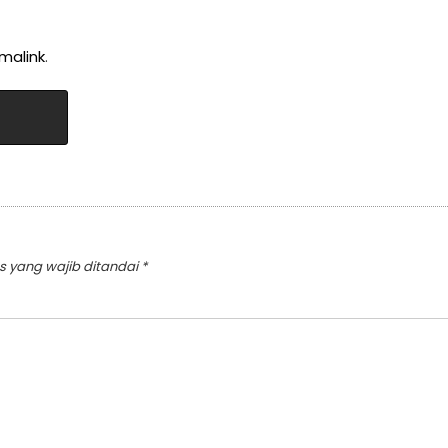
malink
.
s yang wajib ditandai
*