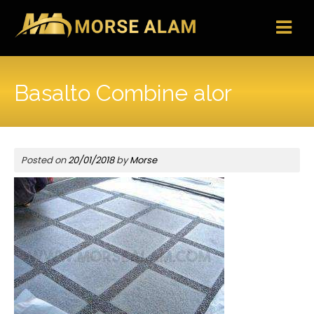
Skip
to
content
Basalto Combine alor
Posted on
20/01/2018
by
Morse