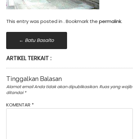
This entry was posted in . Bookmark the
permalink
.
Post
←
Batu Basalto
navigation
ARTIKEL TERKAIT :
Tinggalkan Balasan
Alamat email Anda tidak akan dipublikasikan.
Ruas yang wajib
ditandai
*
KOMENTAR
*