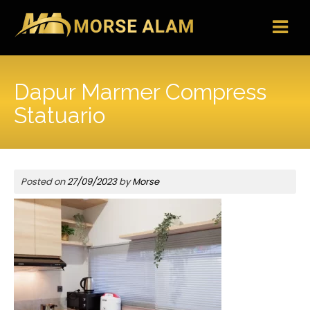
Skip
to
content
Dapur Marmer Compress
Statuario
Posted on
27/09/2023
by
Morse