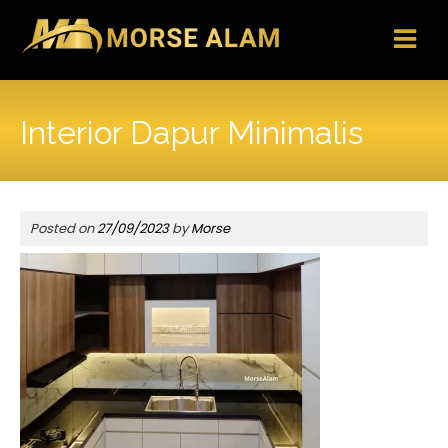
Skip
to
content
Interior Dapur Minimalis
Posted on
27/09/2023
by
Morse