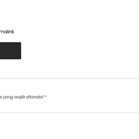
malink
.
s yang wajib ditandai
*