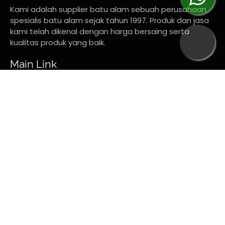
Kami adalah supplier batu alam sebuah perusahaan
spesialis batu alam sejak tahun 1997. Produk dan jasa
kami telah dikenal dengan harga bersaing serta
kualitas produk yang baik.
Main Link
Profil
Artikel
Supplier Batu Andesit
Jasa Pasang Batu Alam
Supplier Marmer Import Lokal
Daftar Harga Supplier Batu Alam Per Meter Persegi
(M2)
Sosial
Instagram
Pinterest
TikTok
YouTube