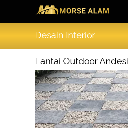
Skip
to
content
Desain Interior
Lantai Outdoor Andesi