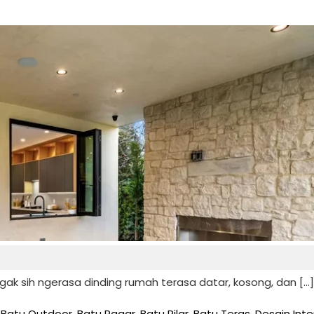
gak sih ngerasa dinding rumah terasa datar, kosong, dan […]
,
Batu Outdoor
,
Batu Pagar
,
Batu Pilar
,
Batu Teras
,
Desain Inte