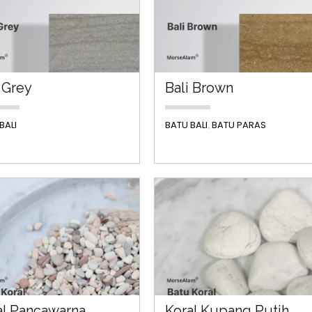
i Grey
Bali Brown
BALI
BATU BALI
BATU PARAS
,
al Pancawarna
Koral Kupang Putih