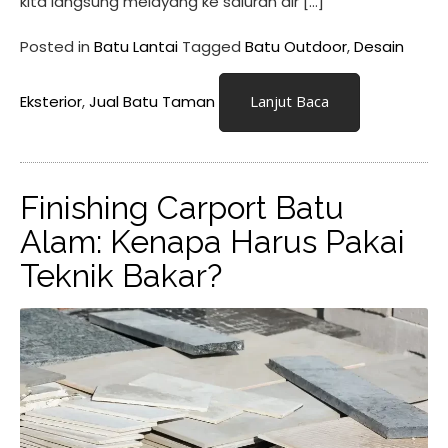
kita langsung melayang ke saluran air […]
Posted in
Batu Lantai
Tagged
Batu Outdoor
,
Desain
Eksterior
,
Jual Batu Taman
Lanjut Baca
Finishing Carport Batu
Alam: Kenapa Harus Pakai
Teknik Bakar?