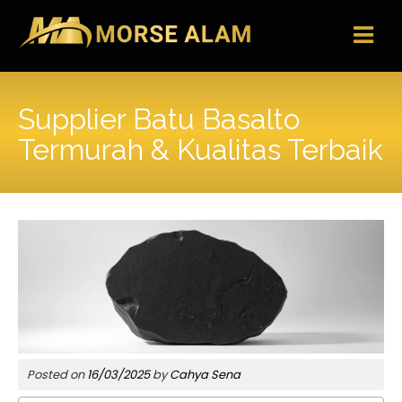
Skip
to
content
Supplier Batu Basalto
Termurah & Kualitas Terbaik
Posted on
16/03/2025
by
Cahya Sena