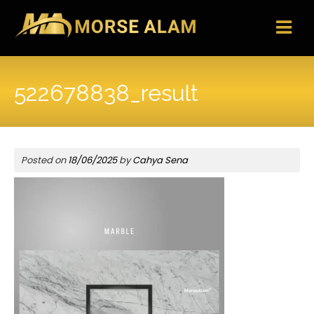
Skip
to
content
522678838_result
Posted on
18/06/2025
by
Cahya Sena