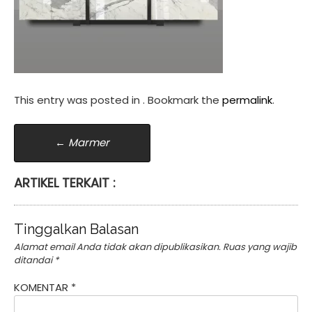
This entry was posted in . Bookmark the
permalink
.
Post
←
Marmer
navigation
ARTIKEL TERKAIT :
Tinggalkan Balasan
Alamat email Anda tidak akan dipublikasikan.
Ruas yang wajib
ditandai
*
KOMENTAR
*