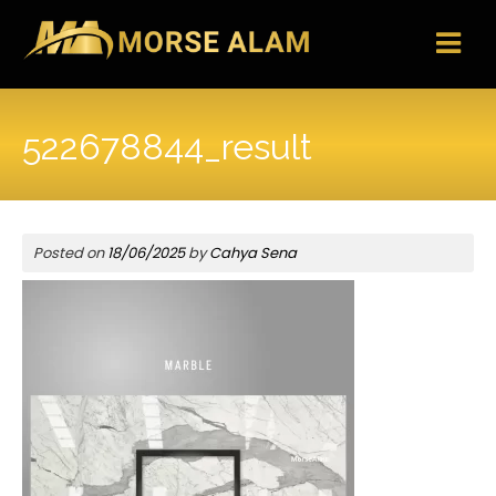
Skip
to
content
522678844_result
Posted on
18/06/2025
by
Cahya Sena