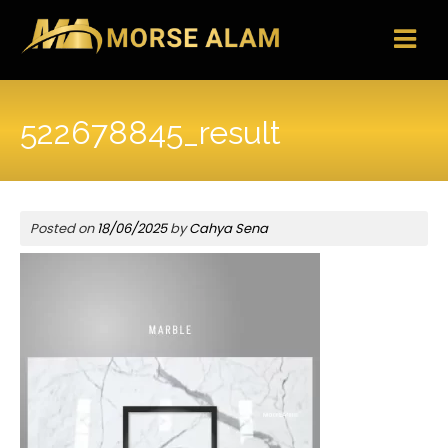
Skip
to
content
522678845_result
Posted on
18/06/2025
by
Cahya Sena