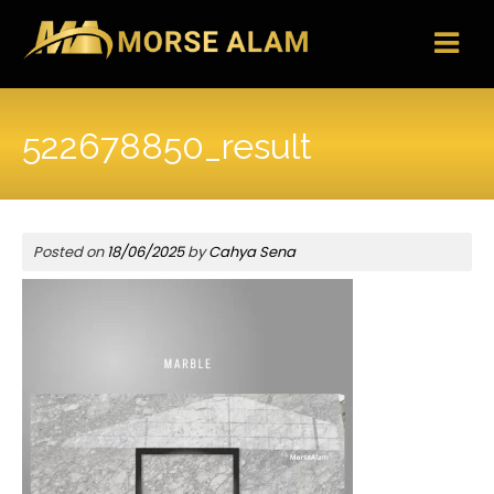
Skip
to
content
522678850_result
Posted on
18/06/2025
by
Cahya Sena