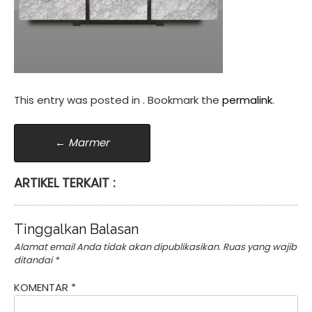
This entry was posted in . Bookmark the
permalink
.
Post
←
Marmer
navigation
ARTIKEL TERKAIT :
Tinggalkan Balasan
Alamat email Anda tidak akan dipublikasikan.
Ruas yang wajib
ditandai
*
KOMENTAR
*