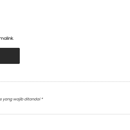
malink
.
s yang wajib ditandai
*