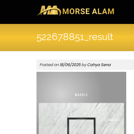
Skip
to
content
522678851_result
Posted on
18/06/2025
by
Cahya Sena