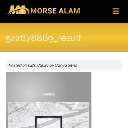
Skip
to
content
522678869_result
Posted on
02/07/2025
by
Cahya Sena