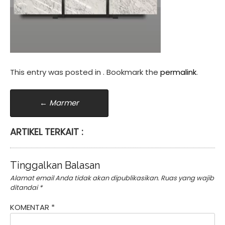
This entry was posted in . Bookmark the
permalink
.
Post
←
Marmer
navigation
ARTIKEL TERKAIT :
Tinggalkan Balasan
Alamat email Anda tidak akan dipublikasikan.
Ruas yang wajib
ditandai
*
KOMENTAR
*