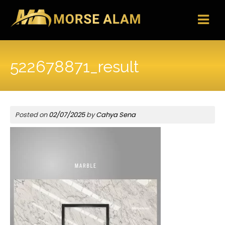
Skip
to
content
522678871_result
Posted on
02/07/2025
by
Cahya Sena