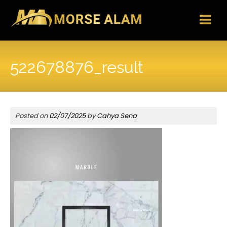
Skip
to
content
522678876_result
Posted on
02/07/2025
by
Cahya Sena