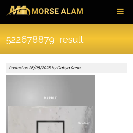
Skip
to
content
522678879_result
Posted on
26/08/2025
by
Cahya Sena