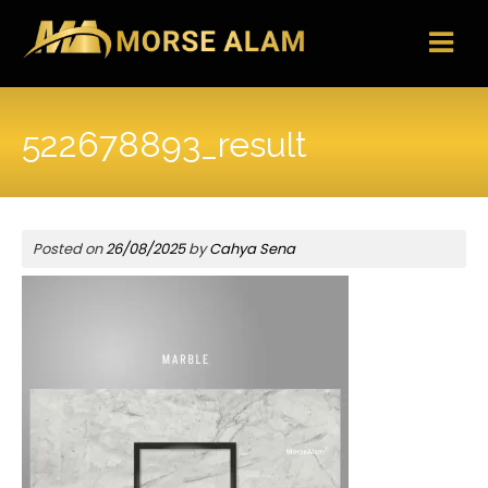
Skip
to
content
522678893_result
Posted on
26/08/2025
by
Cahya Sena