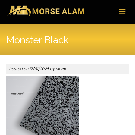
Skip
to
content
Monster Black
Posted on
17/01/2026
by
Morse