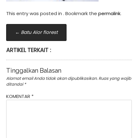
This entry was posted in . Bookmark the
permalink
.
Post
←
Batu Alor florest
navigation
ARTIKEL TERKAIT :
Tinggalkan Balasan
Alamat email Anda tidak akan dipublikasikan.
Ruas yang wajib
ditandai
*
KOMENTAR
*