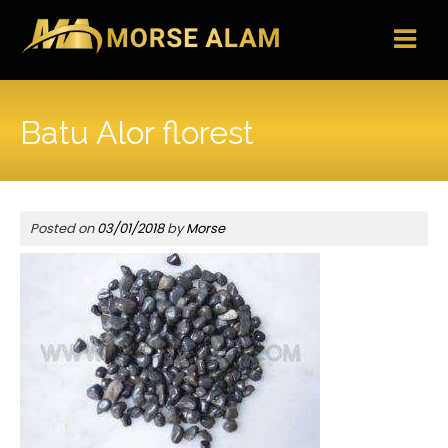
Skip
to
content
Batu Alor florest
Posted on
03/01/2018
by
Morse