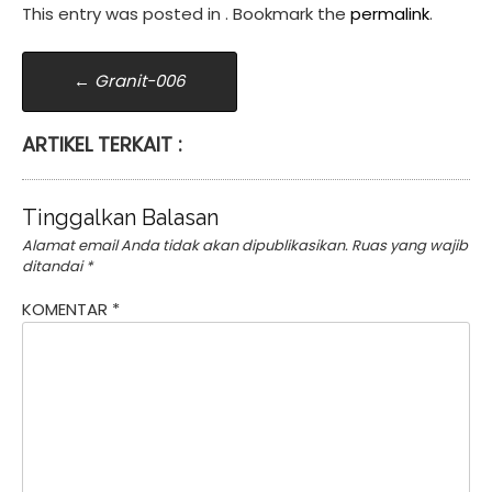
This entry was posted in . Bookmark the
permalink
.
Post
←
Granit-006
navigation
ARTIKEL TERKAIT :
Tinggalkan Balasan
Alamat email Anda tidak akan dipublikasikan.
Ruas yang wajib
ditandai
*
KOMENTAR
*