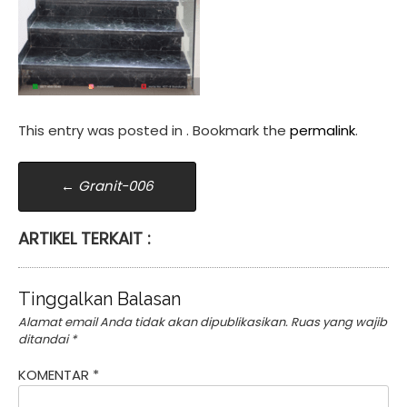
This entry was posted in . Bookmark the
permalink
.
Post
←
Granit-006
navigation
ARTIKEL TERKAIT :
Tinggalkan Balasan
Alamat email Anda tidak akan dipublikasikan.
Ruas yang wajib
ditandai
*
KOMENTAR
*