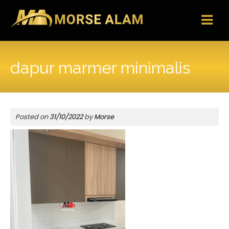
Skip
to
content
dapur marmer minimalis
Posted on
31/10/2022
by
Morse