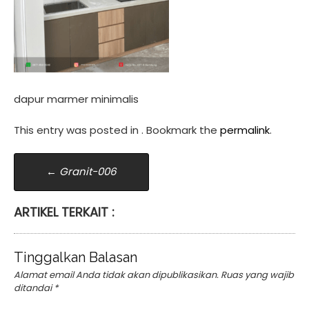
dapur marmer minimalis
This entry was posted in . Bookmark the
permalink
.
Post
←
Granit-006
navigation
ARTIKEL TERKAIT :
Tinggalkan Balasan
Alamat email Anda tidak akan dipublikasikan.
Ruas yang wajib
ditandai
*