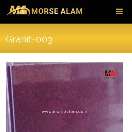
Skip
to
content
Granit-003