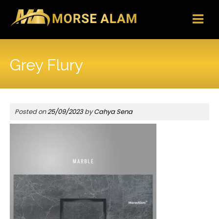
Skip
to
content
Grey Flury
Posted on
25/09/2023
by
Cahya Sena