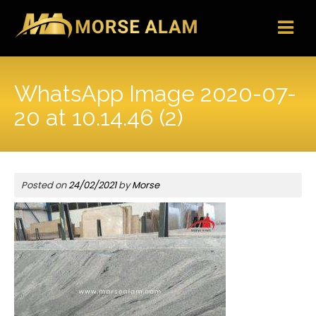
Skip
to
content
WhatsApp Image 2020-07-
20 at 10.14.46 (2)
Posted on
24/02/2021
by
Morse