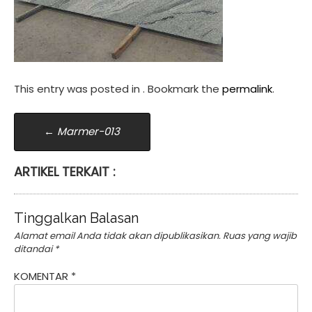
This entry was posted in . Bookmark the
permalink
.
Post
←
Marmer-013
navigation
ARTIKEL TERKAIT :
Tinggalkan Balasan
Alamat email Anda tidak akan dipublikasikan.
Ruas yang wajib
ditandai
*
KOMENTAR
*