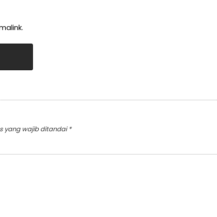
malink
.
s yang wajib ditandai
*