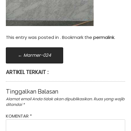
This entry was posted in . Bookmark the
permalink
.
Post
←
Marmer-024
navigation
ARTIKEL TERKAIT :
Tinggalkan Balasan
Alamat email Anda tidak akan dipublikasikan.
Ruas yang wajib
ditandai
*
KOMENTAR
*