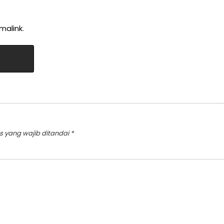
malink
.
s yang wajib ditandai
*