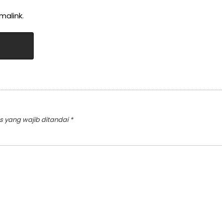
malink
.
s yang wajib ditandai
*