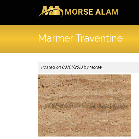
Skip
to
content
Marmer Traventine
Posted on
03/01/2018
by
Morse