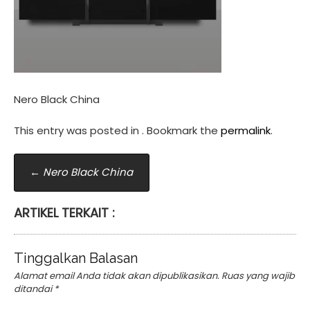
Nero Black China
This entry was posted in . Bookmark the
permalink
.
Post
←
Nero Black China
navigation
ARTIKEL TERKAIT :
Tinggalkan Balasan
Alamat email Anda tidak akan dipublikasikan.
Ruas yang wajib
ditandai
*