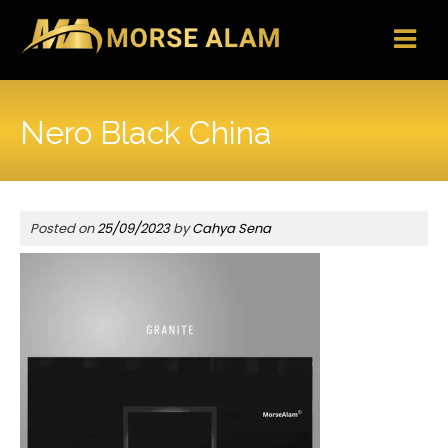
Skip
to
content
Nero Black China
Posted on
25/09/2023
by
Cahya Sena