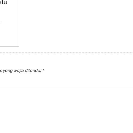
atu
→
s yang wajib ditandai
*