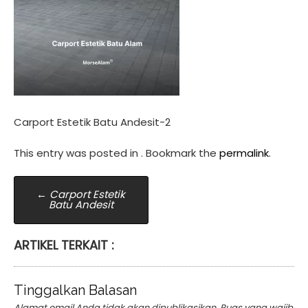
Carport Estetik Batu Andesit-2
This entry was posted in . Bookmark the
permalink
.
Post
←
Carport Estetik
Batu Andesit
navigation
ARTIKEL TERKAIT :
Tinggalkan Balasan
Alamat email Anda tidak akan dipublikasikan.
Ruas yang wajib