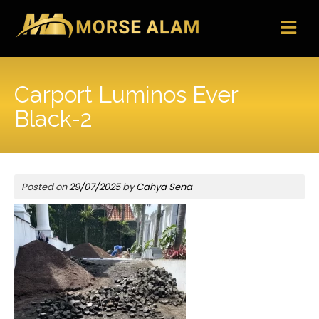
Skip
to
content
Carport Luminos Ever
Black-2
Posted on
29/07/2025
by
Cahya Sena