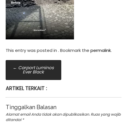
This entry was posted in . Bookmark the
permalink
.
Post
←
Carport Luminos
Ever Black
navigation
ARTIKEL TERKAIT :
Tinggalkan Balasan
Alamat email Anda tidak akan dipublikasikan.
Ruas yang wajib
ditandai
*