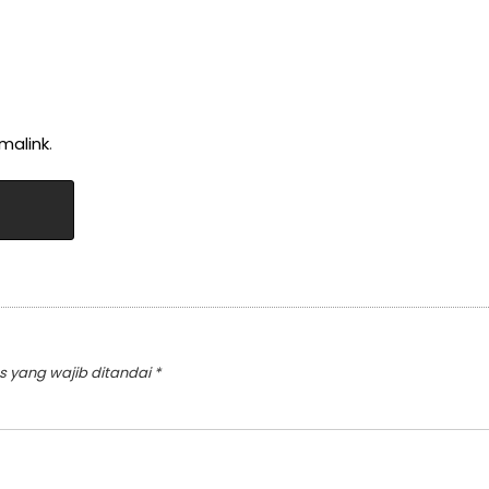
malink
.
s yang wajib ditandai
*