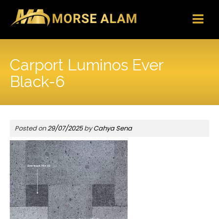
Skip
to
content
Carport Luminos Ever
Black-6
Posted on
29/07/2025
by
Cahya Sena