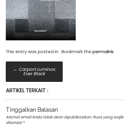
This entry was posted in . Bookmark the
permalink
.
Post
←
Carport Luminos
Ever Black
navigation
ARTIKEL TERKAIT :
Tinggalkan Balasan
Alamat email Anda tidak akan dipublikasikan.
Ruas yang wajib
ditandai
*