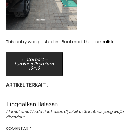
This entry was posted in . Bookmark the
permalink
.
Post
←
Carport –
Luminos Premium
navigation
10×10
ARTIKEL TERKAIT :
Tinggalkan Balasan
Alamat email Anda tidak akan dipublikasikan.
Ruas yang wajib
ditandai
*
KOMENTAR
*