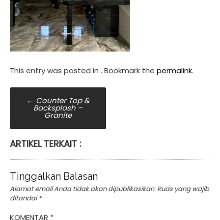
This entry was posted in . Bookmark the
permalink
.
Post
←
Counter Top &
Backsplash –
navigation
Granite
ARTIKEL TERKAIT :
Tinggalkan Balasan
Alamat email Anda tidak akan dipublikasikan.
Ruas yang wajib
ditandai
*
KOMENTAR
*