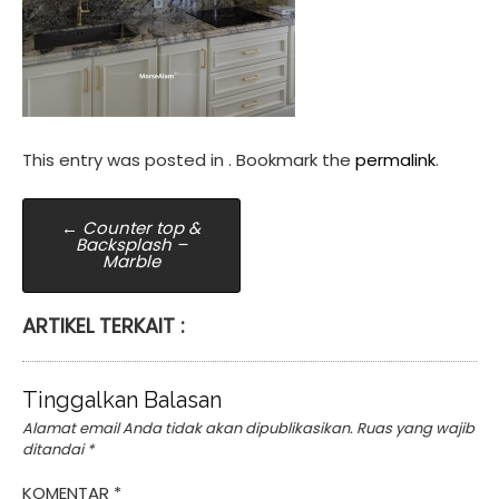
This entry was posted in . Bookmark the
permalink
.
Post
←
Counter top &
Backsplash –
navigation
Marble
ARTIKEL TERKAIT :
Tinggalkan Balasan
Alamat email Anda tidak akan dipublikasikan.
Ruas yang wajib
ditandai
*
KOMENTAR
*