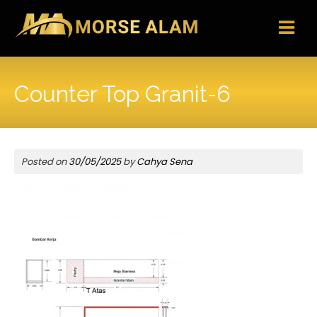
Skip
to
content
Counter Top Granit-6
Posted on
30/05/2025
by
Cahya Sena