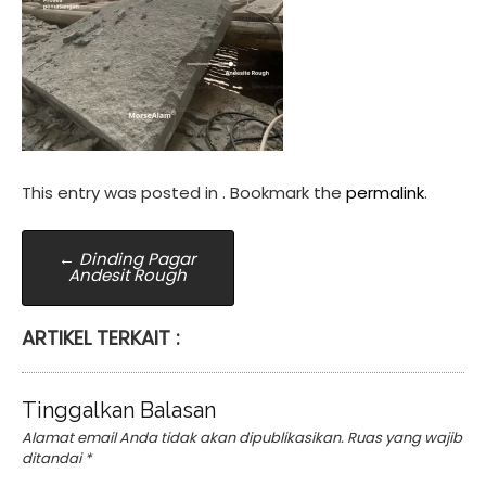
This entry was posted in . Bookmark the
permalink
.
Post
←
Dinding Pagar
Andesit Rough
navigation
ARTIKEL TERKAIT :
Tinggalkan Balasan
Alamat email Anda tidak akan dipublikasikan.
Ruas yang wajib
ditandai
*