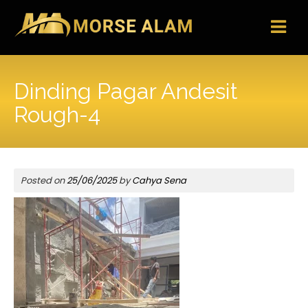
Skip
to
content
Dinding Pagar Andesit
Rough-4
Posted on
25/06/2025
by
Cahya Sena