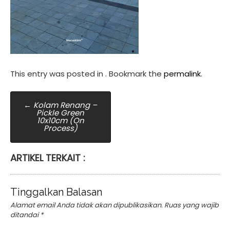
This entry was posted in . Bookmark the
permalink
.
Post
←
Kolam Renang –
Pickle Green
navigation
10x10cm (On
Process)
ARTIKEL TERKAIT :
Tinggalkan Balasan
Alamat email Anda tidak akan dipublikasikan.
Ruas yang wajib
ditandai
*