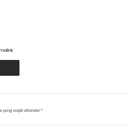
malink
.
s yang wajib ditandai
*